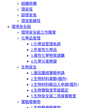
組織架構
環安長
副環安長
環安衛績效
環境安全組
環境安全組工作職掌
化學品管理
1.化學品管理系統
2.危害性化學品
3.毒性化學物質請購
4.化學災害應變
生物安全
1.基因重組實驗申請
2.生物材料異動(國內)
3.生物材料輸出入申請(國外)
4.生物實驗室等級鑑定
5.生物安全第二等級實驗室
實驗廢棄物
1.生物醫療廢棄物