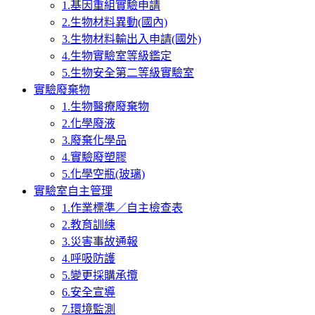
1.基因重組實驗申請
2.生物材料異動(國內)
3.生物材料輸出入申請(國外)
4.生物實驗室等級鑑定
5.生物安全第二等級實驗室
實驗廢棄物
1.生物醫療廢棄物
2.化學廢液
3.廢棄化學品
4.實驗廢塑膠
5.化學空瓶(玻璃)
實驗室自主管理
1.作業標準／自主檢查表
2.教育訓練
3.災害事故通報
4.呼吸防護
5.變更採購承攬
6.安全宣導
7.環境監測