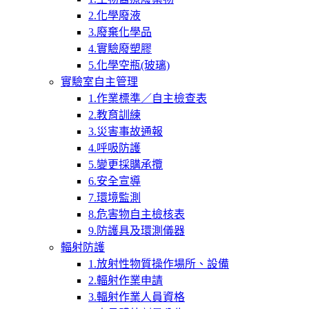
2.化學廢液
3.廢棄化學品
4.實驗廢塑膠
5.化學空瓶(玻璃)
實驗室自主管理
1.作業標準／自主檢查表
2.教育訓練
3.災害事故通報
4.呼吸防護
5.變更採購承攬
6.安全宣導
7.環境監測
8.危害物自主檢核表
9.防護具及環測儀器
輻射防護
1.放射性物質操作場所、設備
2.輻射作業申請
3.輻射作業人員資格