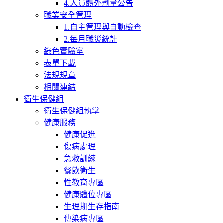
4.人員體外劑量公告
職業安全管理
1.自主管理與自動檢查
2.每月職災統計
綠色實驗室
表單下載
法規規章
相關連結
衛生保健組
衛生保健組執掌
健康服務
健康促進
傷病處理
急救訓練
餐飲衛生
性教育專區
健康體位專區
生理期生存指南
傳染病專區