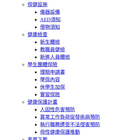
保健設施
儀器設備
AED須知
借物須知
健康檢查
新生體檢
教職員健檢
新進人員體檢
學生團體保險
理賠申請書
學保內容
休學生加保
實習保險
健康保護計畫
人因性危害預防
異常工作負荷促發疾病預防
執行職務遭受不法侵害預防
母性健康保護推動
表單下載