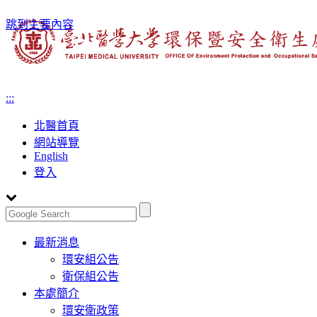
跳到主要內容
:::
北醫首頁
網站導覽
English
登入
Toggle
最新消息
navigation
環安組公告
衛保組公告
本處簡介
環安衛政策