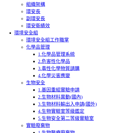
組織架構
環安長
副環安長
環安衛績效
環境安全組
環境安全組工作職掌
化學品管理
1.化學品管理系統
2.危害性化學品
3.毒性化學物質請購
4.化學災害應變
生物安全
1.基因重組實驗申請
2.生物材料異動(國內)
3.生物材料輸出入申請(國外)
4.生物實驗室等級鑑定
5.生物安全第二等級實驗室
實驗廢棄物
1.生物醫療廢棄物