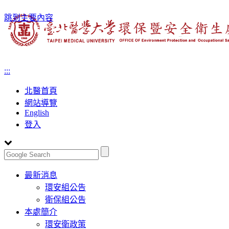
跳到主要內容
:::
北醫首頁
網站導覽
English
登入
Toggle
最新消息
navigation
環安組公告
衛保組公告
本處簡介
環安衛政策