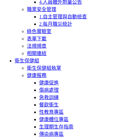
4.人員體外劑量公告
職業安全管理
1.自主管理與自動檢查
2.每月職災統計
綠色實驗室
表單下載
法規規章
相關連結
衛生保健組
衛生保健組執掌
健康服務
健康促進
傷病處理
急救訓練
餐飲衛生
性教育專區
健康體位專區
生理期生存指南
傳染病專區