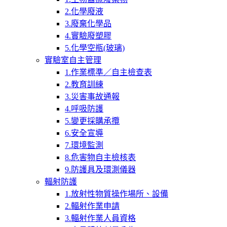
2.化學廢液
3.廢棄化學品
4.實驗廢塑膠
5.化學空瓶(玻璃)
實驗室自主管理
1.作業標準／自主檢查表
2.教育訓練
3.災害事故通報
4.呼吸防護
5.變更採購承攬
6.安全宣導
7.環境監測
8.危害物自主檢核表
9.防護具及環測儀器
輻射防護
1.放射性物質操作場所、設備
2.輻射作業申請
3.輻射作業人員資格