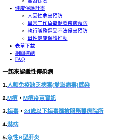
實習保險
健康保護計畫
人因性危害預防
異常工作負荷促發疾病預防
執行職務遭受不法侵害預防
母性健康保護推動
表單下載
相關連結
FAQ
一起來認識性傳染病
1.
人類免疫缺乏病毒(愛滋病毒)感染
2.
M痘
，
M痘疫苗資訊
3.
梅毒
，
24歲以下梅毒篩檢服務醫療院所
4.
淋病
5.
急性B型肝炎