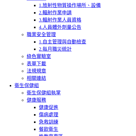
1.放射性物質操作場所、設備
2.輻射作業申請
3.輻射作業人員資格
4.人員體外劑量公告
職業安全管理
1.自主管理與自動檢查
2.每月職災統計
綠色實驗室
表單下載
法規規章
相關連結
衛生保健組
衛生保健組執掌
健康服務
健康促進
傷病處理
急救訓練
餐飲衛生