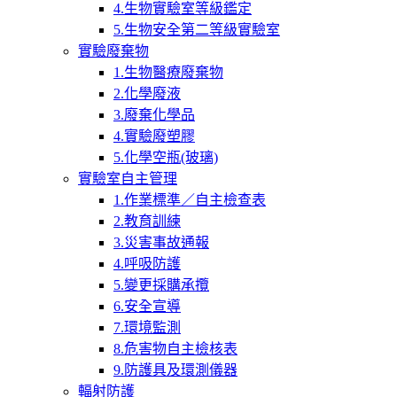
4.生物實驗室等級鑑定
5.生物安全第二等級實驗室
實驗廢棄物
1.生物醫療廢棄物
2.化學廢液
3.廢棄化學品
4.實驗廢塑膠
5.化學空瓶(玻璃)
實驗室自主管理
1.作業標準／自主檢查表
2.教育訓練
3.災害事故通報
4.呼吸防護
5.變更採購承攬
6.安全宣導
7.環境監測
8.危害物自主檢核表
9.防護具及環測儀器
輻射防護