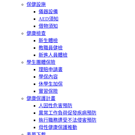
保健設施
儀器設備
AED須知
借物須知
健康檢查
新生體檢
教職員健檢
新進人員體檢
學生團體保險
理賠申請書
學保內容
休學生加保
實習保險
健康保護計畫
人因性危害預防
異常工作負荷促發疾病預防
執行職務遭受不法侵害預防
母性健康保護推動
表單下載