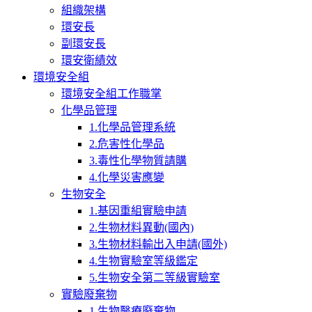
組織架構
環安長
副環安長
環安衛績效
環境安全組
環境安全組工作職掌
化學品管理
1.化學品管理系統
2.危害性化學品
3.毒性化學物質請購
4.化學災害應變
生物安全
1.基因重組實驗申請
2.生物材料異動(國內)
3.生物材料輸出入申請(國外)
4.生物實驗室等級鑑定
5.生物安全第二等級實驗室
實驗廢棄物
1.生物醫療廢棄物