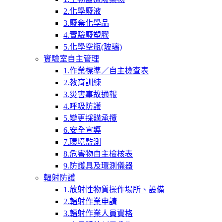
2.化學廢液
3.廢棄化學品
4.實驗廢塑膠
5.化學空瓶(玻璃)
實驗室自主管理
1.作業標準／自主檢查表
2.教育訓練
3.災害事故通報
4.呼吸防護
5.變更採購承攬
6.安全宣導
7.環境監測
8.危害物自主檢核表
9.防護具及環測儀器
輻射防護
1.放射性物質操作場所、設備
2.輻射作業申請
3.輻射作業人員資格