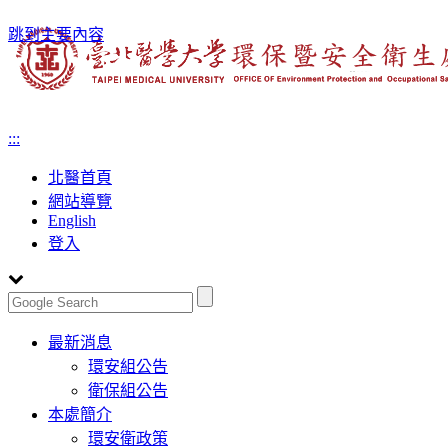
跳到主要內容
:::
北醫首頁
網站導覽
English
登入
Toggle
最新消息
navigation
環安組公告
衛保組公告
本處簡介
環安衛政策