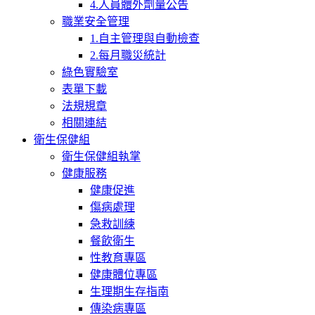
4.人員體外劑量公告
職業安全管理
1.自主管理與自動檢查
2.每月職災統計
綠色實驗室
表單下載
法規規章
相關連結
衛生保健組
衛生保健組執掌
健康服務
健康促進
傷病處理
急救訓練
餐飲衛生
性教育專區
健康體位專區
生理期生存指南
傳染病專區