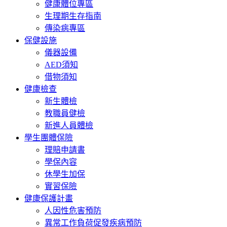
健康體位專區
生理期生存指南
傳染病專區
保健設施
儀器設備
AED須知
借物須知
健康檢查
新生體檢
教職員健檢
新進人員體檢
學生團體保險
理賠申請書
學保內容
休學生加保
實習保險
健康保護計畫
人因性危害預防
異常工作負荷促發疾病預防