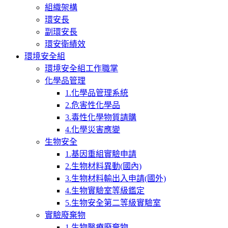
組織架構
環安長
副環安長
環安衛績效
環境安全組
環境安全組工作職掌
化學品管理
1.化學品管理系統
2.危害性化學品
3.毒性化學物質請購
4.化學災害應變
生物安全
1.基因重組實驗申請
2.生物材料異動(國內)
3.生物材料輸出入申請(國外)
4.生物實驗室等級鑑定
5.生物安全第二等級實驗室
實驗廢棄物
1.生物醫療廢棄物