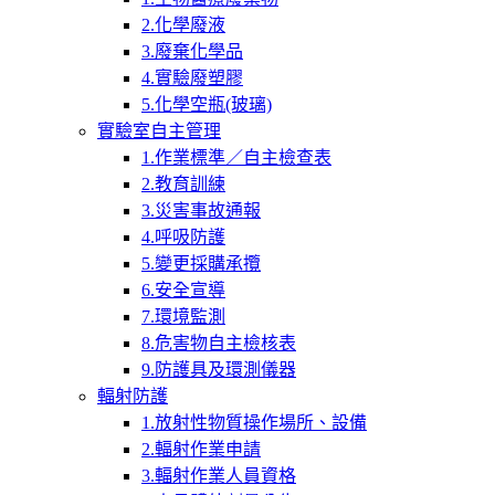
2.化學廢液
3.廢棄化學品
4.實驗廢塑膠
5.化學空瓶(玻璃)
實驗室自主管理
1.作業標準／自主檢查表
2.教育訓練
3.災害事故通報
4.呼吸防護
5.變更採購承攬
6.安全宣導
7.環境監測
8.危害物自主檢核表
9.防護具及環測儀器
輻射防護
1.放射性物質操作場所、設備
2.輻射作業申請
3.輻射作業人員資格