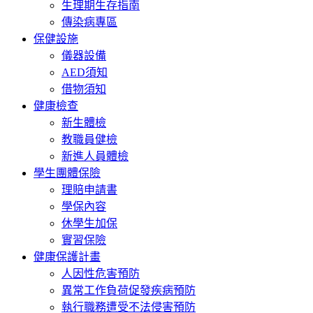
生理期生存指南
傳染病專區
保健設施
儀器設備
AED須知
借物須知
健康檢查
新生體檢
教職員健檢
新進人員體檢
學生團體保險
理賠申請書
學保內容
休學生加保
實習保險
健康保護計畫
人因性危害預防
異常工作負荷促發疾病預防
執行職務遭受不法侵害預防