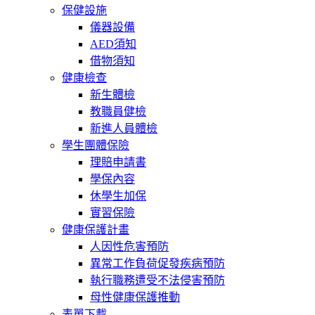
保健設施
儀器設備
AED須知
借物須知
健康檢查
新生體檢
教職員健檢
新進人員體檢
學生團體保險
理賠申請書
學保內容
休學生加保
實習保險
健康保護計畫
人因性危害預防
異常工作負荷促發疾病預防
執行職務遭受不法侵害預防
母性健康保護推動
表單下載