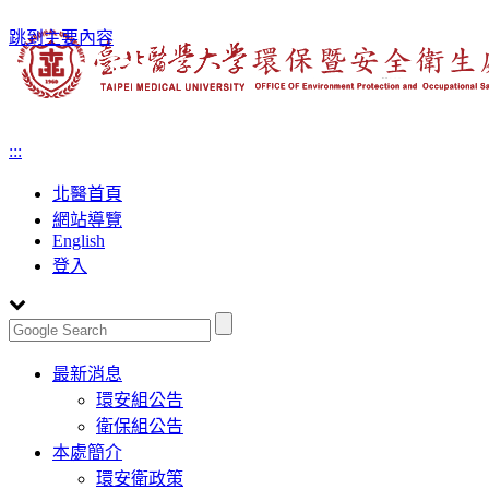
跳到主要內容
:::
北醫首頁
網站導覽
English
登入
Toggle
最新消息
navigation
環安組公告
衛保組公告
本處簡介
環安衛政策