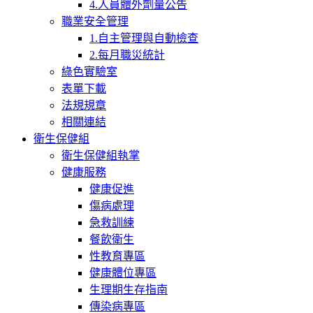
4.人員體外劑量公告
職業安全管理
1.自主管理與自動檢查
2.每月職災統計
綠色實驗室
表單下載
法規規章
相關連結
衛生保健組
衛生保健組執掌
健康服務
健康促進
傷病處理
急救訓練
餐飲衛生
性教育專區
健康體位專區
生理期生存指南
傳染病專區