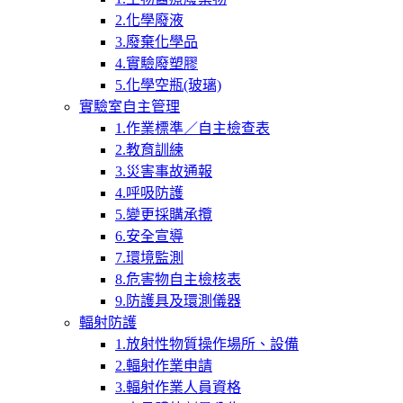
2.化學廢液
3.廢棄化學品
4.實驗廢塑膠
5.化學空瓶(玻璃)
實驗室自主管理
1.作業標準／自主檢查表
2.教育訓練
3.災害事故通報
4.呼吸防護
5.變更採購承攬
6.安全宣導
7.環境監測
8.危害物自主檢核表
9.防護具及環測儀器
輻射防護
1.放射性物質操作場所、設備
2.輻射作業申請
3.輻射作業人員資格