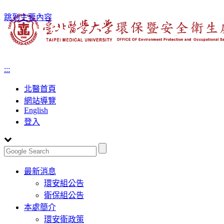
跳到主要內容
:::
北醫首頁
網站導覽
English
登入
Toggle
最新消息
navigation
環安組公告
衛保組公告
本處簡介
環安衛政策