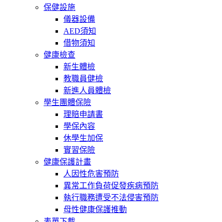
保健設施
儀器設備
AED須知
借物須知
健康檢查
新生體檢
教職員健檢
新進人員體檢
學生團體保險
理賠申請書
學保內容
休學生加保
實習保險
健康保護計畫
人因性危害預防
異常工作負荷促發疾病預防
執行職務遭受不法侵害預防
母性健康保護推動
表單下載