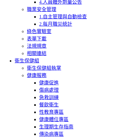
4.人員體外劑量公告
職業安全管理
1.自主管理與自動檢查
2.每月職災統計
綠色實驗室
表單下載
法規規章
相關連結
衛生保健組
衛生保健組執掌
健康服務
健康促進
傷病處理
急救訓練
餐飲衛生
性教育專區
健康體位專區
生理期生存指南
傳染病專區