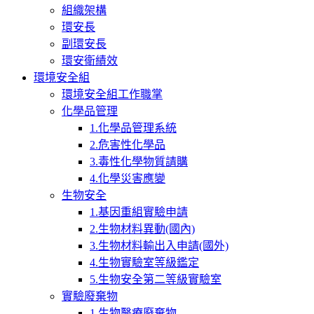
組織架構
環安長
副環安長
環安衛績效
環境安全組
環境安全組工作職掌
化學品管理
1.化學品管理系統
2.危害性化學品
3.毒性化學物質請購
4.化學災害應變
生物安全
1.基因重組實驗申請
2.生物材料異動(國內)
3.生物材料輸出入申請(國外)
4.生物實驗室等級鑑定
5.生物安全第二等級實驗室
實驗廢棄物
1.生物醫療廢棄物