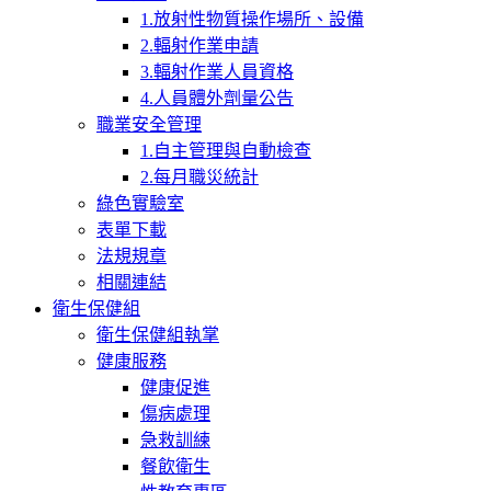
1.放射性物質操作場所、設備
2.輻射作業申請
3.輻射作業人員資格
4.人員體外劑量公告
職業安全管理
1.自主管理與自動檢查
2.每月職災統計
綠色實驗室
表單下載
法規規章
相關連結
衛生保健組
衛生保健組執掌
健康服務
健康促進
傷病處理
急救訓練
餐飲衛生