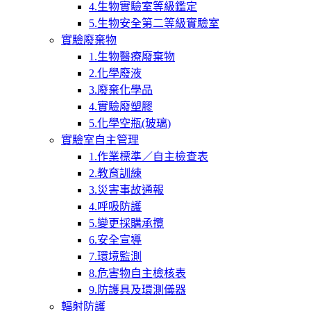
4.生物實驗室等級鑑定
5.生物安全第二等級實驗室
實驗廢棄物
1.生物醫療廢棄物
2.化學廢液
3.廢棄化學品
4.實驗廢塑膠
5.化學空瓶(玻璃)
實驗室自主管理
1.作業標準／自主檢查表
2.教育訓練
3.災害事故通報
4.呼吸防護
5.變更採購承攬
6.安全宣導
7.環境監測
8.危害物自主檢核表
9.防護具及環測儀器
輻射防護