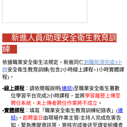
新進人員/助理安全衛生教育訓
練
依據職業安全衛生法規定，新進同仁
到職前須完成
3
小
時
安全衛生教育訓練(包含2小時線上課程+1小時實體課
程)。
•
線上課程
：請依簡報說明(
連結
)至職業安全衛生署數
位學習平台完成2小時課程，並將
學習履歷上傳至
聘任系統，未上傳者聘任作業將不成立
。
•
實體課程
：填寫「職業安全衛生教育訓練紀錄表」(
連
結
)，
起聘當日
由現場作業主管/主持人完成危害告
知、緊急應變資訊等，簽核完成後送至環安組備查