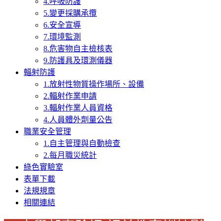
4.呼吸防護
5.變更採購承攬
6.安全宣導
7.環境監測
8.危害物自主檢核表
9.防護具及環測儀器
輻射防護
1.放射性物質操作場所、設備
2.輻射作業申請
3.輻射作業人員資格
4.人員體外劑量公告
職業安全管理
1.自主管理與自動檢查
2.每月職災統計
綠色實驗室
表單下載
法規規章
相關連結