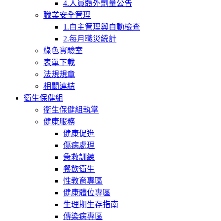
4.人員體外劑量公告
職業安全管理
1.自主管理與自動檢查
2.每月職災統計
綠色實驗室
表單下載
法規規章
相關連結
衛生保健組
衛生保健組執掌
健康服務
健康促進
傷病處理
急救訓練
餐飲衛生
性教育專區
健康體位專區
生理期生存指南
傳染病專區