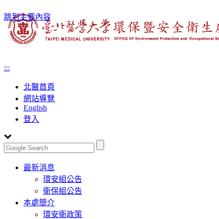
跳到主要內容
:::
北醫首頁
網站導覽
English
登入
Toggle
最新消息
navigation
環安組公告
衛保組公告
本處簡介
環安衛政策