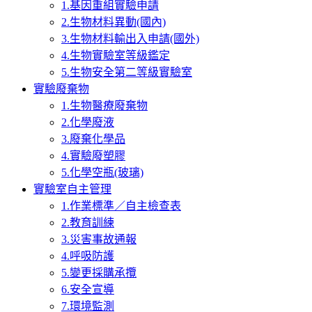
1.基因重組實驗申請
2.生物材料異動(國內)
3.生物材料輸出入申請(國外)
4.生物實驗室等級鑑定
5.生物安全第二等級實驗室
實驗廢棄物
1.生物醫療廢棄物
2.化學廢液
3.廢棄化學品
4.實驗廢塑膠
5.化學空瓶(玻璃)
實驗室自主管理
1.作業標準／自主檢查表
2.教育訓練
3.災害事故通報
4.呼吸防護
5.變更採購承攬
6.安全宣導
7.環境監測