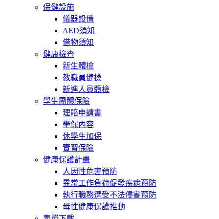
保健設施
儀器設備
AED須知
借物須知
健康檢查
新生體檢
教職員健檢
新進人員體檢
學生團體保險
理賠申請書
學保內容
休學生加保
實習保險
健康保護計畫
人因性危害預防
異常工作負荷促發疾病預防
執行職務遭受不法侵害預防
母性健康保護推動
表單下載