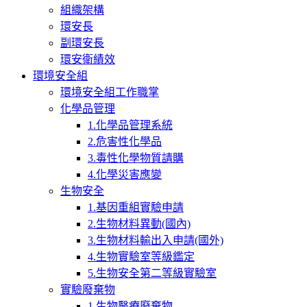
組織架構
環安長
副環安長
環安衛績效
環境安全組
環境安全組工作職掌
化學品管理
1.化學品管理系統
2.危害性化學品
3.毒性化學物質請購
4.化學災害應變
生物安全
1.基因重組實驗申請
2.生物材料異動(國內)
3.生物材料輸出入申請(國外)
4.生物實驗室等級鑑定
5.生物安全第二等級實驗室
實驗廢棄物
1.生物醫療廢棄物