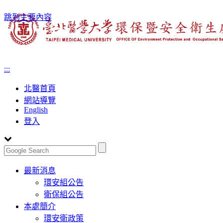
跳到主要內容
:::
北醫首頁
網站導覽
English
登入
Toggle
最新消息
navigation
環安組公告
衛保組公告
本處簡介
環安衛政策