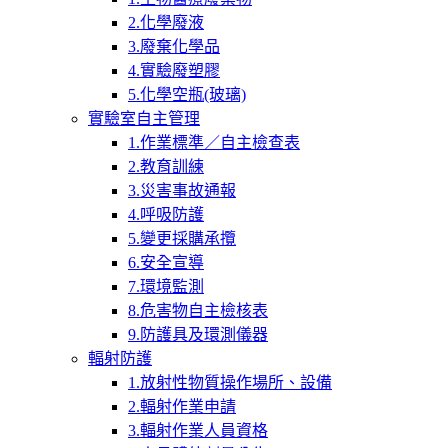
2.化學廢液
3.廢棄化學品
4.實驗廢塑膠
5.化學空瓶(玻璃)
實驗室自主管理
1.作業標準／自主檢查表
2.教育訓練
3.災害事故通報
4.呼吸防護
5.變更採購承攬
6.安全宣導
7.環境監測
8.危害物自主檢核表
9.防護具及環測儀器
輻射防護
1.放射性物質操作場所、設備
2.輻射作業申請
3.輻射作業人員資格