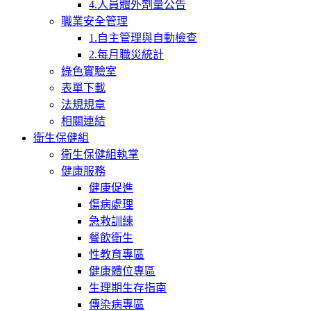
4.人員體外劑量公告
職業安全管理
1.自主管理與自動檢查
2.每月職災統計
綠色實驗室
表單下載
法規規章
相關連結
衛生保健組
衛生保健組執掌
健康服務
健康促進
傷病處理
急救訓練
餐飲衛生
性教育專區
健康體位專區
生理期生存指南
傳染病專區