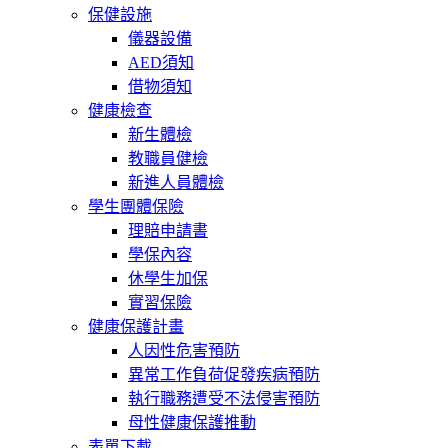
保健設施
儀器設備
AED須知
借物須知
健康檢查
新生體檢
教職員健檢
新進人員體檢
學生團體保險
理賠申請書
學保內容
休學生加保
實習保險
健康保護計畫
人因性危害預防
異常工作負荷促發疾病預防
執行職務遭受不法侵害預防
母性健康保護推動
表單下載