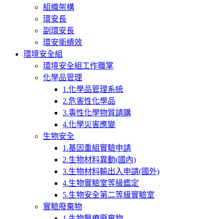
組織架構
環安長
副環安長
環安衛績效
環境安全組
環境安全組工作職掌
化學品管理
1.化學品管理系統
2.危害性化學品
3.毒性化學物質請購
4.化學災害應變
生物安全
1.基因重組實驗申請
2.生物材料異動(國內)
3.生物材料輸出入申請(國外)
4.生物實驗室等級鑑定
5.生物安全第二等級實驗室
實驗廢棄物
1.生物醫療廢棄物