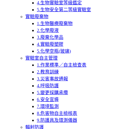
4.生物實驗室等級鑑定
5.生物安全第二等級實驗室
實驗廢棄物
1.生物醫療廢棄物
2.化學廢液
3.廢棄化學品
4.實驗廢塑膠
5.化學空瓶(玻璃)
實驗室自主管理
1.作業標準／自主檢查表
2.教育訓練
3.災害事故通報
4.呼吸防護
5.變更採購承攬
6.安全宣導
7.環境監測
8.危害物自主檢核表
9.防護具及環測儀器
輻射防護