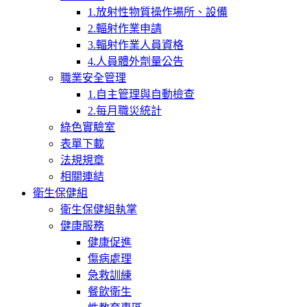
1.放射性物質操作場所、設備
2.輻射作業申請
3.輻射作業人員資格
4.人員體外劑量公告
職業安全管理
1.自主管理與自動檢查
2.每月職災統計
綠色實驗室
表單下載
法規規章
相關連結
衛生保健組
衛生保健組執掌
健康服務
健康促進
傷病處理
急救訓練
餐飲衛生