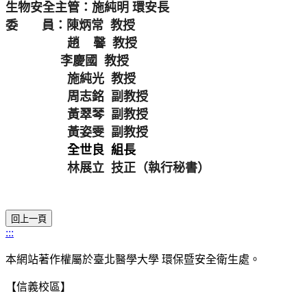
生物安全主管
：施純明 環安長
委 員：
陳炳常
教授
趙 馨
教授
李慶國
教授
施純光
教授
周志銘 副教授
黃翠琴 副教授
黃姿雯 副教授
全世良 組長
林展立 技正（
執行秘書
）
:::
本網站著作權屬於臺北醫學大學 環保暨安全衛生處。
【信義校區】