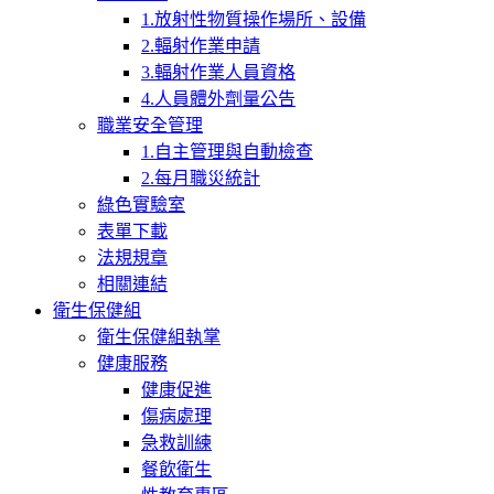
1.放射性物質操作場所、設備
2.輻射作業申請
3.輻射作業人員資格
4.人員體外劑量公告
職業安全管理
1.自主管理與自動檢查
2.每月職災統計
綠色實驗室
表單下載
法規規章
相關連結
衛生保健組
衛生保健組執掌
健康服務
健康促進
傷病處理
急救訓練
餐飲衛生