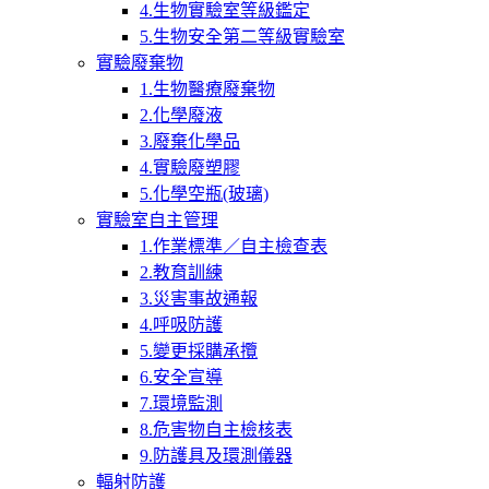
4.生物實驗室等級鑑定
5.生物安全第二等級實驗室
實驗廢棄物
1.生物醫療廢棄物
2.化學廢液
3.廢棄化學品
4.實驗廢塑膠
5.化學空瓶(玻璃)
實驗室自主管理
1.作業標準／自主檢查表
2.教育訓練
3.災害事故通報
4.呼吸防護
5.變更採購承攬
6.安全宣導
7.環境監測
8.危害物自主檢核表
9.防護具及環測儀器
輻射防護